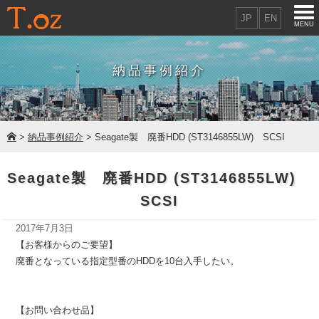
JP
EN
MENU
納品事例紹介
>
納品事例紹介
> Seagate製 廃番HDD (ST3146855LW) SCSI
Seagate製 廃番HDD (ST3146855LW)
SCSI
2017年7月3日
【お客様からのご要望】
廃番となっている指定型番のHDDを10台入手したい。
【お問い合わせ品】