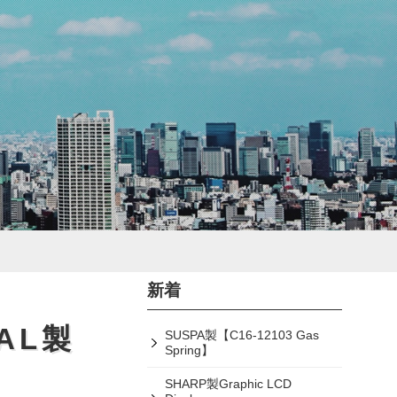
新着
TAL製
SUSPA製【C16-12103 Gas
Spring】
SHARP製Graphic LCD