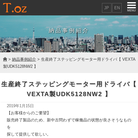
JP
EN
MENU
納品事例紹介
>
納品事例紹介
> 生産終了ステッピングモーター用ドライバ【 VEXTA
製UDK5128NW2 】
生産終了ステッピングモーター用ドライバ【
VEXTA製UDK5128NW2 】
2019年1月15日
【お客様からのご要望】
販売終了製品のため、新中古問わずで稼働品の状態が良さそうなもの
を
探して提供して欲しい。